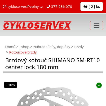
[ 0 ] ks
cykloservex@volny.cz
377 936 070
Domů
Eshop
Náhradní díly, doplňky
Brzdy
Kotoučové brzdy
Brzdový kotouč SHIMANO SM-RT10
center lock 180 mm
- 10%