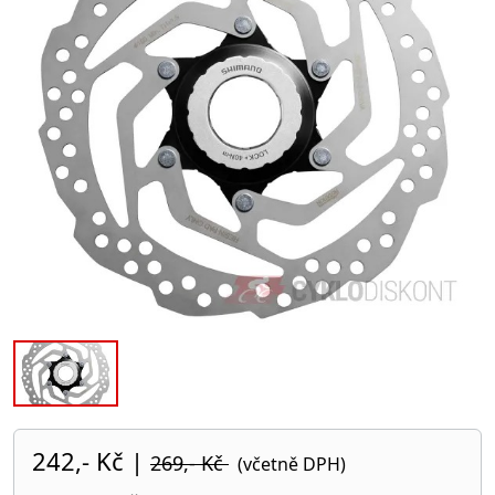
242,- Kč
|
269,- Kč
(včetně DPH)