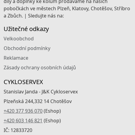
díly a doplňky ke kolům prodáváme na našich
pobočkách ve městech Plzeň, Klatovy, Chotěšov, Stříbro
a Zbůch. | Sledujte nás na:
Užitečné odkazy
Velkoobchod
Obchodní podmínky
Reklamace
Zásady ochrany osobních údajů
CYKLOSERVEX
Stanislav Janda - J&K Cykloservex
Plzeňská 244,332 14 Chotěšov
+420 377 936 070
(Eshop)
+420 603 146 821
(Eshop)
IČ: 12833720