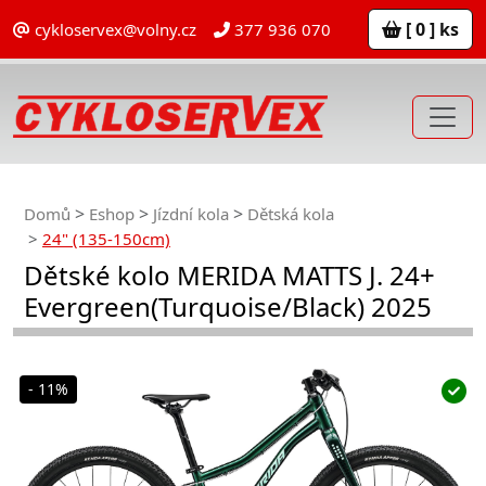
[ 0 ] ks
cykloservex@volny.cz
377 936 070
Domů
Eshop
Jízdní kola
Dětská kola
24" (135-150cm)
Dětské kolo MERIDA MATTS J. 24+
Evergreen(Turquoise/Black) 2025
- 11%