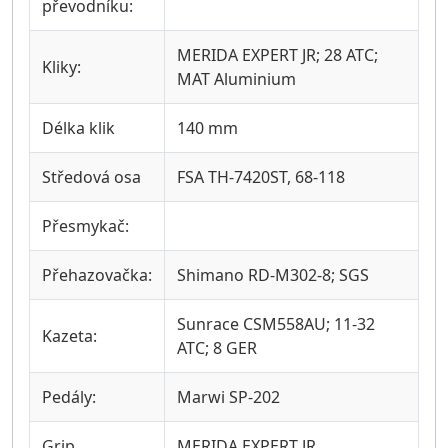
převodníku:
MERIDA EXPERT JR; 28 ATC;
Kliky:
MAT Aluminium
Délka klik
140 mm
Středová osa
FSA TH-7420ST, 68-118
Přesmykač:
Přehazovačka:
Shimano RD-M302-8; SGS
Sunrace CSM558AU; 11-32
Kazeta:
ATC; 8 GER
Pedály:
Marwi SP-202
Grip
MERIDA EXPERT JR