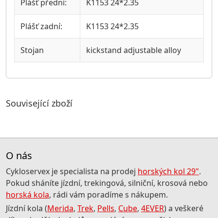
Plášť přední:
K1153 24*2.35
Plášť zadní:
K1153 24*2.35
Stojan
kickstand adjustable alloy
Související zboží
O nás
Cykloservex je specialista na prodej
horských kol 29"
.
Pokud sháníte jízdní, trekingová, silniční, krosová nebo
horská kola
, rádi vám poradíme s nákupem.
Jízdní kola (
Merida
,
Trek
,
Pells
,
Cube
,
4EVER
) a veškeré