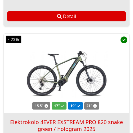
Detail
- 23%
15.5"
17"
19"
21"
Elektrokolo 4EVER EXSTREAM PRO 820 snake
green / hologram 2025