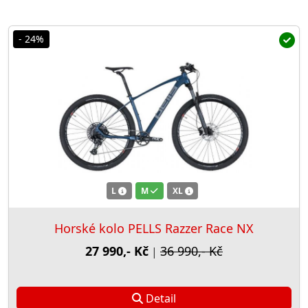
- 24%
L
M
XL
Horské kolo PELLS Razzer Race NX
27 990,- Kč
36 990,- Kč
|
Detail