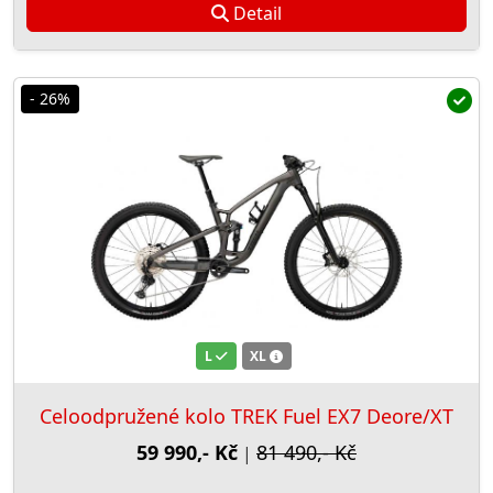
Detail
- 26%
L
XL
Celoodpružené kolo TREK Fuel EX7 Deore/XT
59 990,- Kč
81 490,- Kč
|