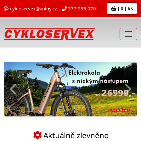
[ 0 ] ks
cykloservex@volny.cz
377 936 070
Previous
Next
Aktuálně zlevněno