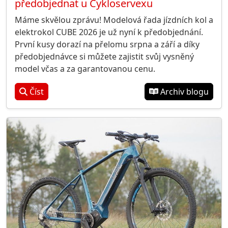
předobjednat u Cykloservexu
Máme skvělou zprávu! Modelová řada jízdních kol a
elektrokol CUBE 2026 je už nyní k předobjednání.
První kusy dorazí na přelomu srpna a září a díky
předobjednávce si můžete zajistit svůj vysněný
model včas a za garantovanou cenu.
Číst
Archiv blogu