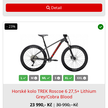
Detail
- 23%
L
M
ML
S
XL
XXL
Horské kolo TREK Roscoe 6 27,5+ Lithium
Grey/Cobra Blood
23 990,- Kč
30 990,- Kč
|