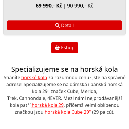
69 990,- Kč
90 990,- Kč
|
Detail
Eshop
Specializujeme se na horská kola
Sháníte
horské kolo
za rozumnou cenu? Jste na správné
adrese! Specializujeme se na dámská i pánská horská
kola 29" značek Cube, Merida,
Trek, Cannondale, 4EVER. Mezi námi nejprodávanější
kola patří
horská kola 29
, přičemž velmi oblíbenou
značkou jsou
horská kola Cube 29"
(29 palců).