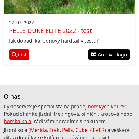
22. 07. 2022
PELLS DUKE ELITE 2022 - test
Jak dopadl karbonový hardtail v testu?
Číst
Archiv blogu
O nás
Cykloservex je specialista na prodej
horských kol 29"
.
Pokud sháníte jízdní, trekingová, silniční, krosová nebo
horská kola
, rádi vám poradíme s nákupem.
Jízdní kola (
Merida
,
Trek
,
Pells
,
Cube
,
4EVER
) a veškeré
díly a doplňky ke kolům prodáváme na našich