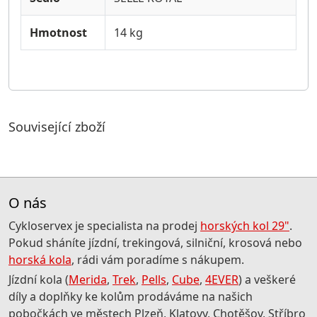
Hmotnost
14 kg
Související zboží
O nás
Cykloservex je specialista na prodej
horských kol 29"
.
Pokud sháníte jízdní, trekingová, silniční, krosová nebo
horská kola
, rádi vám poradíme s nákupem.
Jízdní kola (
Merida
,
Trek
,
Pells
,
Cube
,
4EVER
) a veškeré
díly a doplňky ke kolům prodáváme na našich
pobočkách ve městech Plzeň, Klatovy, Chotěšov, Stříbro