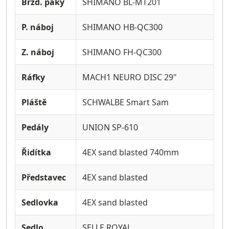
Brzd. páky
SHIMANO BL-MT201
P. náboj
SHIMANO HB-QC300
Z. náboj
SHIMANO FH-QC300
Ráfky
MACH1 NEURO DISC 29"
Pláště
SCHWALBE Smart Sam
Pedály
UNION SP-610
Řidítka
4EX sand blasted 740mm
Představec
4EX sand blasted
Sedlovka
4EX sand blasted
Sedlo
SELLE ROYAL