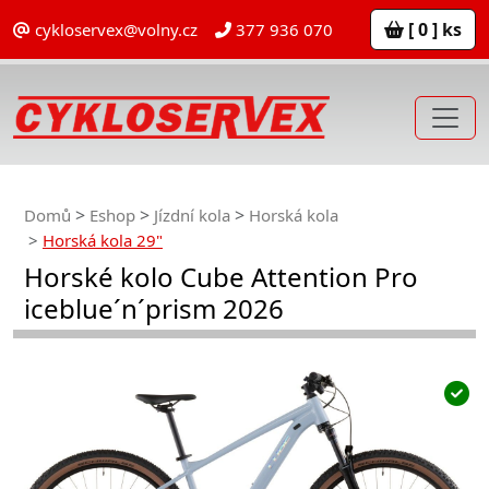
[ 0 ] ks
cykloservex@volny.cz
377 936 070
Domů
Eshop
Jízdní kola
Horská kola
Horská kola 29"
Horské kolo Cube Attention Pro
iceblue´n´prism 2026