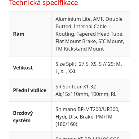
Technická specifikace
Aluminium Lite, AMF, Double
Butted, Internal Cable
Rám
Routing, Tapered Head Tube,
Flat Mount Brake, SIC Mount,
FM Kickstand Mount
Size Split: 27.5: XS, S // 29: M,
Velikost
L, XL, XXL
SR Suntour X1-32
Přední vidlice
Air,15x110mm, 100mm, RL
Shimano BR-MT200/UR300,
Brzdový
Hydr, Disc Brake, PM/FM
systém
(180/160)