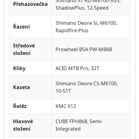
Shimano XT RD-M8100-SGS,
Přehazovačka
ShadowPlus, 12-Speed
Shimano Deore SL-M6100,
Řazení
Rapidfire-Plus
Středové
Prowheel BSA PW-MB68
složení
Kliky
ACID MTB Pro, 32T
Shimano Deore CS-M6100,
Kazeta
10-51T
Řetěz
KMC X12
Hlavové
CUBE FPH868, Semi-
složení
Integrated