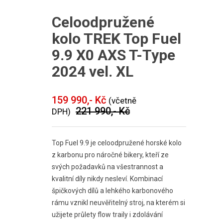
Celoodpružené
kolo TREK Top Fuel
9.9 X0 AXS T-Type
2024 vel. XL
159 990,- Kč
(včetně
221 990,- Kč
DPH)
Top Fuel 9.9 je celoodpružené horské kolo
z karbonu pro náročné bikery, kteří ze
svých požadavků na všestrannost a
kvalitní díly nikdy nesleví. Kombinací
špičkových dílů a lehkého karbonového
rámu vznikl neuvěřitelný stroj, na kterém si
užijete průlety flow traily i zdolávání