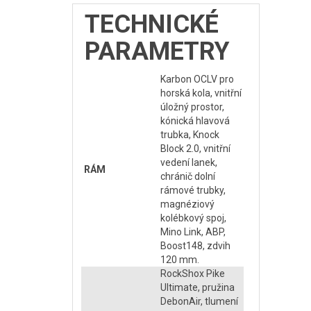
TECHNICKÉ
PARAMETRY
Karbon OCLV pro
horská kola, vnitřní
úložný prostor,
kónická hlavová
trubka, Knock
Block 2.0, vnitřní
vedení lanek,
RÁM
chránič dolní
rámové trubky,
magnéziový
kolébkový spoj,
Mino Link, ABP,
Boost148, zdvih
120 mm.
RockShox Pike
Ultimate, pružina
DebonAir, tlumení