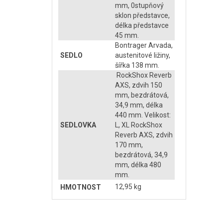
mm, 0stupňový
sklon představce,
délka představce
45 mm.
Bontrager Arvada,
SEDLO
austenitové ližiny,
šířka 138 mm.
RockShox Reverb
AXS, zdvih 150
mm, bezdrátová,
34,9 mm, délka
440 mm. Velikost:
SEDLOVKA
L, XL RockShox
Reverb AXS, zdvih
170 mm,
bezdrátová, 34,9
mm, délka 480
mm.
12,95 kg
HMOTNOST