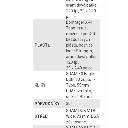
aramidová patka,
120 tpi, 29 x 2,40
palce.
Bontrager XR4
Team Issue,
možnost použití
bezdušových
PLÁŠTĚ
plášťů, bočnice
Inner Strength,
aramidová patka,
120 tpi,
29 x 2,40 palce.
SRAM X0 Eagle,
DUB, 30 zubů, T-
KLIKY
Type, 55mm
řetězová linka,
délka 170 mm.
30T
PŘEVODNÍKY
SRAM DUB MTB
STŘED
Wide, 73 mm, BSA
závitované.
SRAM AXS POD