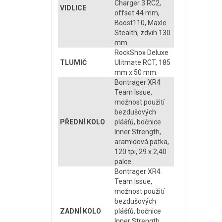
Charger 3 RC2,
VIDLICE
offset 44 mm,
Boost110, Maxle
Stealth, zdvih 130
mm.
RockShox Deluxe
TLUMIČ
Ulitmate RCT, 185
mm x 50 mm.
Bontrager XR4
Team Issue,
možnost použití
bezdušových
PŘEDNÍ KOLO
plášťů, bočnice
Inner Strength,
aramidová patka,
120 tpi, 29 x 2,40
palce.
Bontrager XR4
Team Issue,
možnost použití
bezdušových
ZADNÍ KOLO
plášťů, bočnice
Inner Strength,