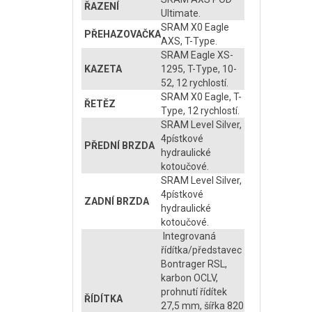
ŘAZENÍ
Ultimate.
SRAM X0 Eagle
PŘEHAZOVAČKA
AXS, T-Type.
SRAM Eagle XS-
KAZETA
1295, T-Type, 10-
52, 12 rychlostí.
SRAM X0 Eagle, T-
ŘETĚZ
Type, 12 rychlostí.
SRAM Level Silver,
4pístkové
PŘEDNÍ BRZDA
hydraulické
kotoučové.
SRAM Level Silver,
4pístkové
ZADNÍ BRZDA
hydraulické
kotoučové.
Integrovaná
řídítka/představec
Bontrager RSL,
karbon OCLV,
prohnutí řídítek
ŘÍDÍTKA
27,5 mm, šířka 820