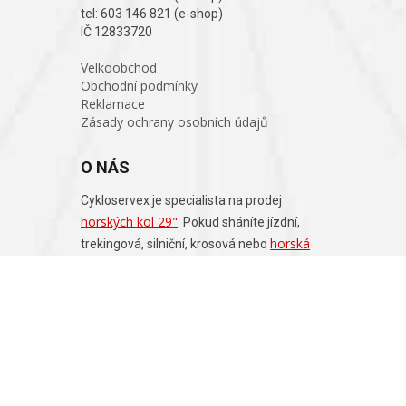
tel: 603 146 821 (e-shop)
IČ 12833720
Velkoobchod
Obchodní podmínky
Reklamace
Zásady ochrany osobních údajů
O NÁS
Cykloservex je specialista na prodej
horských kol 29"
. Pokud sháníte jízdní,
horská
trekingová, silniční, krosová nebo
kola
, rádi vám poradíme s nákupem.
Merida
Trek
Pells
Cube
Jízdní kola (
,
,
,
,
4EVER
) a veškeré díly a doplňky ke kolům
prodáváme na našich pobočkách ve
městech Plzeň, Klatovy, Chotěšov, Stříbro a
Zbůch.