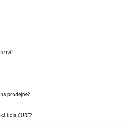
nství?
 na prodejně?
ská kola CUBE?