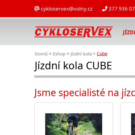
cykloservex@volny.cz
377 936 0
JÍZ
Cube
Domů
Eshop
Jízdní kola
Jízdní kola CUBE
Jsme specialisté na jí