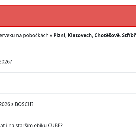
servexu na pobočkách v
Plzni
,
Klatovech
,
Chotěšově
,
Stříb
2026?
 2026 s BOSCH?
t i na starším ebiku CUBE?