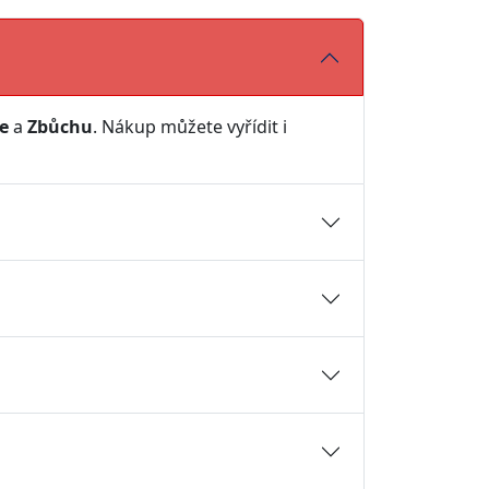
ře
a
Zbůchu
. Nákup můžete vyřídit i