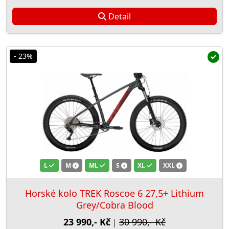
Detail
- 23%
L
M
ML
S
XL
XXL
Horské kolo TREK Roscoe 6 27,5+ Lithium
Grey/Cobra Blood
23 990,- Kč
30 990,- Kč
|