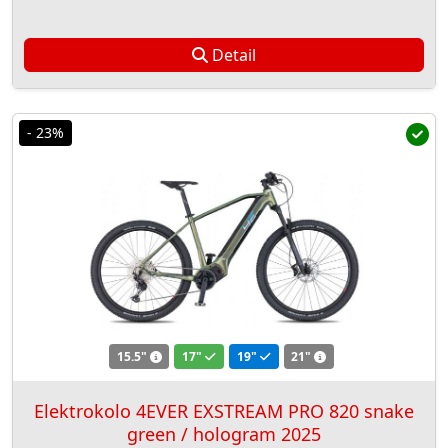
Detail
- 23%
15.5"
17"
19"
21"
Elektrokolo 4EVER EXSTREAM PRO 820 snake
green / hologram 2025