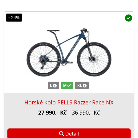
- 24%
L
M
XL
Horské kolo PELLS Razzer Race NX
27 990,- Kč
36 990,- Kč
|
Detail