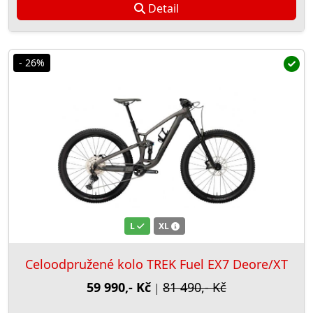
Detail
- 26%
L
XL
Celoodpružené kolo TREK Fuel EX7 Deore/XT
59 990,- Kč
81 490,- Kč
|