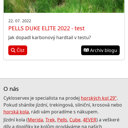
22. 07. 2022
PELLS DUKE ELITE 2022 - test
Jak dopadl karbonový hardtail v testu?
Číst
Archiv blogu
O nás
Cykloservex je specialista na prodej
horských kol 29"
.
Pokud sháníte jízdní, trekingová, silniční, krosová nebo
horská kola
, rádi vám poradíme s nákupem.
Jízdní kola (
Merida
,
Trek
,
Pells
,
Cube
,
4EVER
) a veškeré
díly a doplňky ke kolům prodáváme na našich