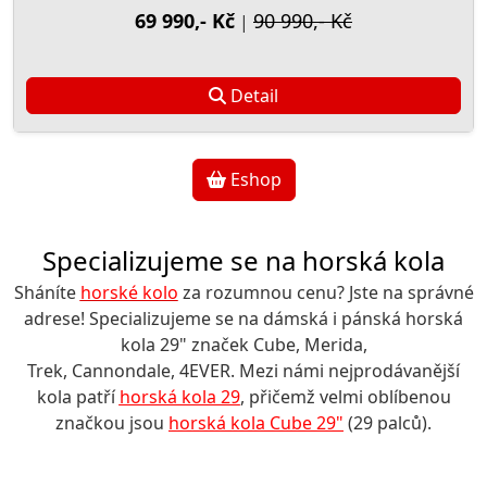
69 990,- Kč
90 990,- Kč
|
Detail
Eshop
Specializujeme se na horská kola
Sháníte
horské kolo
za rozumnou cenu? Jste na správné
adrese! Specializujeme se na dámská i pánská horská
kola 29" značek Cube, Merida,
Trek, Cannondale, 4EVER. Mezi námi nejprodávanější
kola patří
horská kola 29
, přičemž velmi oblíbenou
značkou jsou
horská kola Cube 29"
(29 palců).