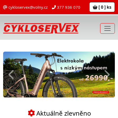
[ 0 ] ks
cykloservex@volny.cz
377 936 070
Previous
Next
Aktuálně zlevněno