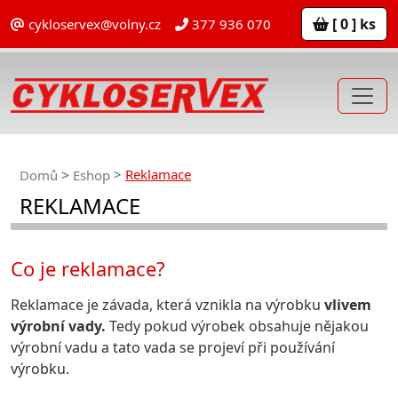
[ 0 ] ks
cykloservex@volny.cz
377 936 070
Reklamace
Domů
Eshop
REKLAMACE
Co je reklamace?
Reklamace je závada, která vznikla na výrobku
vlivem
výrobní vady.
Tedy pokud výrobek obsahuje nějakou
výrobní vadu a tato vada se projeví při používání
výrobku.