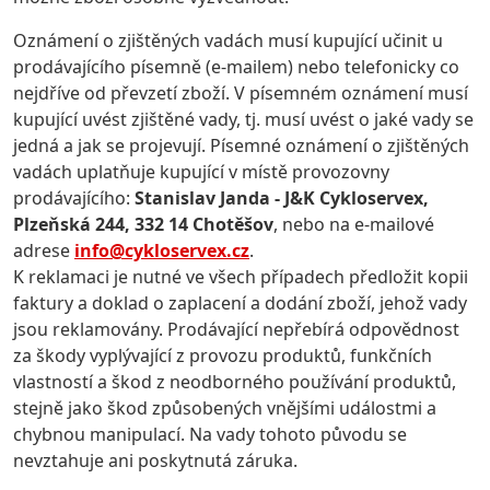
Oznámení o zjištěných vadách musí kupující učinit u
prodávajícího písemně (e-mailem) nebo telefonicky co
nejdříve od převzetí zboží. V písemném oznámení musí
kupující uvést zjištěné vady, tj. musí uvést o jaké vady se
jedná a jak se projevují. Písemné oznámení o zjištěných
vadách uplatňuje kupující v místě provozovny
prodávajícího:
Stanislav Janda - J&K Cykloservex,
Plzeňská 244, 332 14 Chotěšov
, nebo na e-mailové
adrese
info@cykloservex.cz
.
K reklamaci je nutné ve všech případech předložit kopii
faktury a doklad o zaplacení a dodání zboží, jehož vady
jsou reklamovány. Prodávající nepřebírá odpovědnost
za škody vyplývající z provozu produktů, funkčních
vlastností a škod z neodborného používání produktů,
stejně jako škod způsobených vnějšími událostmi a
chybnou manipulací. Na vady tohoto původu se
nevztahuje ani poskytnutá záruka.