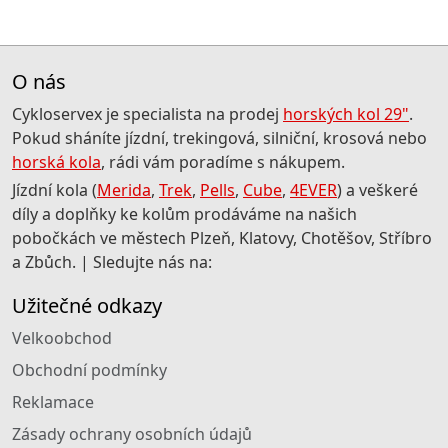
O nás
Cykloservex je specialista na prodej
horských kol 29"
.
Pokud sháníte jízdní, trekingová, silniční, krosová nebo
horská kola
, rádi vám poradíme s nákupem.
Jízdní kola (
Merida
,
Trek
,
Pells
,
Cube
,
4EVER
) a veškeré
díly a doplňky ke kolům prodáváme na našich
pobočkách ve městech Plzeň, Klatovy, Chotěšov, Stříbro
a Zbůch. | Sledujte nás na:
Užitečné odkazy
Velkoobchod
Obchodní podmínky
Reklamace
Zásady ochrany osobních údajů