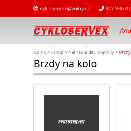
cykloservex@volny.cz
377 936 0
JÍZ
Brzdy
Domů
Eshop
Náhradní díly, doplňky
Brzdy na kolo