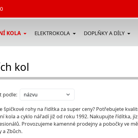
70
DNÍ KOLA
ELEKTROKOLA
DOPLŇKY A DÍLY
ích kol
t podle:
e špičkové rohy na řidítka za super ceny? Potřebujete kvalitn
dní kola a cyklo nářadí již od roku 1992. Nakupujte řídítka, jí
esionálů. Provozujeme kamenné prodejny a pobočky ve měste
 a Zbůch.