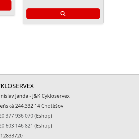
YKLOSERVEX
anislav Janda - J&K Cykloservex
zeňská 244,332 14 Chotěšov
20 377 936 070
(Eshop)
20 603 146 821
(Eshop)
: 12833720