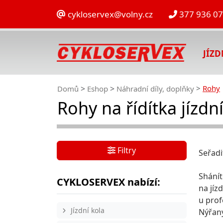
cykloservex@volny.cz
377 936 0
JÍZ
Rohy
Domů
Eshop
Náhradní díly, doplňky
Rohy na řídítka jízdn
Filtry
Seřadi
Shánít
CYKLOSERVEX nabízí:
na jíz
u prof
Jízdní kola
Nýřany