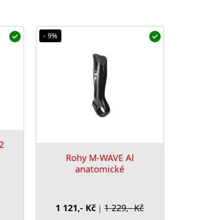
- 9%
2
Rohy M-WAVE Al
anatomické
1 121,- Kč
1 229,- Kč
|