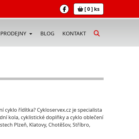
[ 0 ] ks
PRODEJNY
BLOG
KONTAKT
í cyklo řídítka? Cykloservex.cz je specialista
zdní kola, cyklistické doplňky a cyklo oblečení
ch Plzeň, Klatovy, Chotěšov, Stříbro,