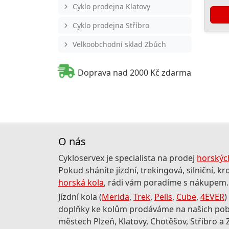
Cyklo prodejna Klatovy
Cyklo prodejna Stříbro
Velkoobchodní sklad Zbůch
Doprava nad 2000 Kč zdarma
O nás
Cykloservex je specialista na prodej
horských
Pokud sháníte jízdní, trekingová, silniční, k
horská kola
, rádi vám poradíme s nákupem.
Jízdní kola (
Merida
,
Trek
,
Pells
,
Cube
,
4EVER
)
doplňky ke kolům prodáváme na našich po
městech Plzeň, Klatovy, Chotěšov, Stříbro a 