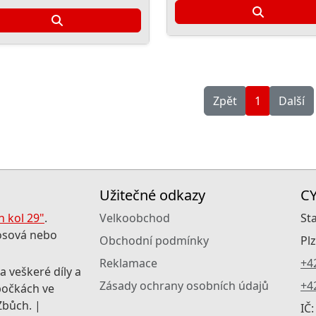
Zpět
1
Další
Užitečné odkazy
C
 kol 29"
.
Velkoobchod
St
rosová nebo
Obchodní podmínky
Pl
Reklamace
+4
 a veškeré díly a
Zásady ochrany osobních údajů
+4
bočkách ve
Zbůch. |
IČ