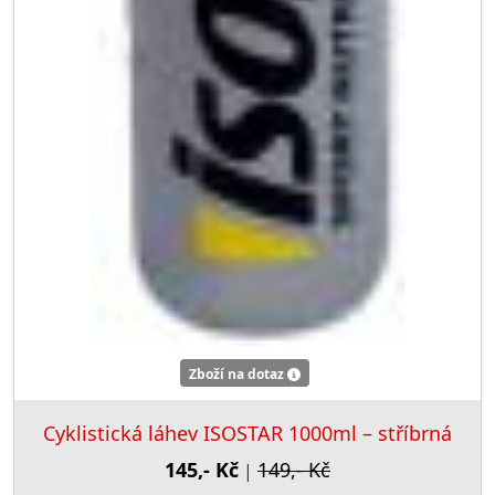
Zboží na dotaz
Cyklistická láhev ISOSTAR 1000ml – stříbrná
145,- Kč
149,- Kč
|