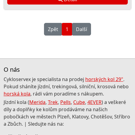
Zpět
1
Další
O nás
Cykloservex je specialista na prodej
horských kol 29"
.
Pokud sháníte jízdní, trekingová, silniční, krosová nebo
horská kola
, rádi vám poradíme s nákupem.
Jízdní kola (
Merida
,
Trek
,
Pells
,
Cube
,
4EVER
) a veškeré
díly a doplňky ke kolům prodáváme na našich
pobočkách ve městech Plzeň, Klatovy, Chotěšov, Stříbro
a Zbůch. | Sledujte nás na: