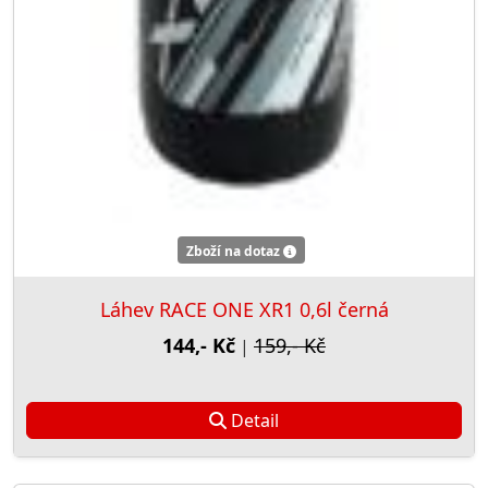
Zboží na dotaz
Láhev RACE ONE XR1 0,6l černá
144,- Kč
159,- Kč
|
Detail