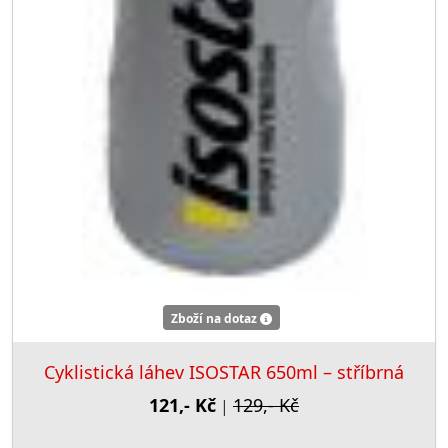
Zboží na dotaz
Cyklistická láhev ISOSTAR 650ml – stříbrná
121,- Kč
129,- Kč
|