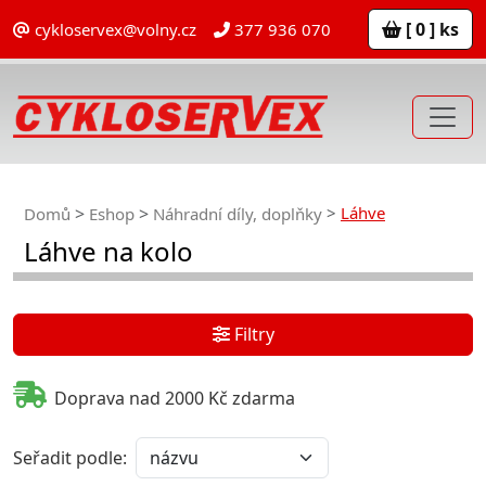
[ 0 ] ks
cykloservex@volny.cz
377 936 070
Láhve
Domů
Eshop
Náhradní díly, doplňky
Láhve na kolo
Filtry
Doprava nad 2000 Kč zdarma
Seřadit podle: