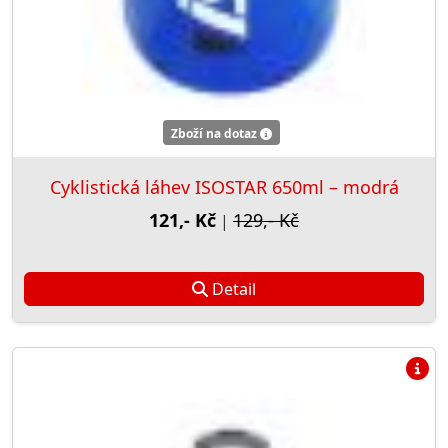
Zboží na dotaz
Cyklistická láhev ISOSTAR 650ml – modrá
121,- Kč
129,- Kč
|
Detail