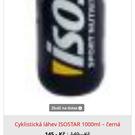
Zboží na dotaz
Cyklistická láhev ISOSTAR 1000ml – černá
145,- Kč
149,- Kč
|