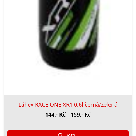
Láhev RACE ONE XR1 0,6l černá/zelená
144,- Kč
159,- Kč
|
Detail