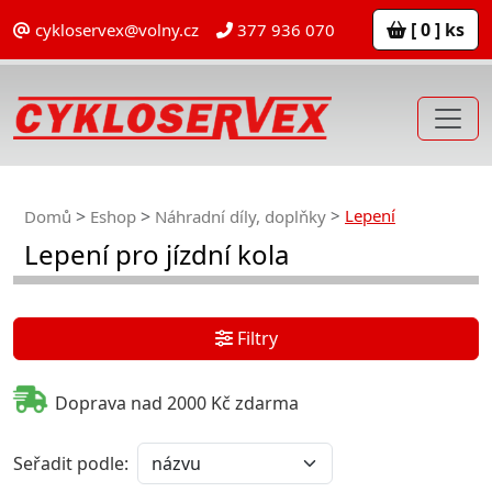
[ 0 ] ks
cykloservex@volny.cz
377 936 070
Lepení
Domů
Eshop
Náhradní díly, doplňky
Lepení pro jízdní kola
Filtry
Doprava nad 2000 Kč zdarma
Seřadit podle: