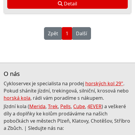
Detail
Zpět
1
Další
O nás
Cykloservex je specialista na prodej
horských kol 29"
.
Pokud sháníte jízdní, trekingová, silniční, krosová nebo
horská kola
, rádi vám poradíme s nákupem.
Jízdní kola (
Merida
,
Trek
,
Pells
,
Cube
,
4EVER
) a veškeré
díly a doplňky ke kolům prodáváme na našich
pobočkách ve městech Plzeň, Klatovy, Chotěšov, Stříbro
a Zbůch. | Sledujte nás na: