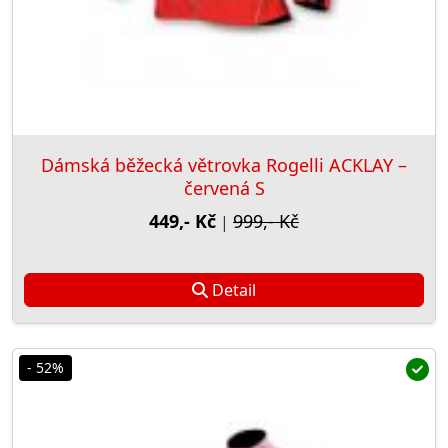
Dámská běžecká větrovka Rogelli ACKLAY –
červená S
449,- Kč
999,- Kč
|
Detail
- 52%