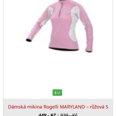
S
Dámská mikina Rogelli MARYLAND – růžová S
449,- Kč
929,- Kč
|