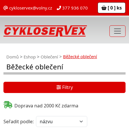
[ 0 ] ks
cykloservex@volny.cz
377 936 070
Běžecké oblečení
Domů
Eshop
Oblečení
Běžecké oblečení
Filtry
Doprava nad 2000 Kč zdarma
Seřadit podle: