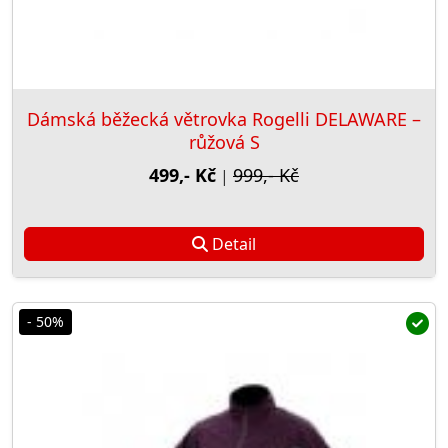
Dámská běžecká větrovka Rogelli DELAWARE –
růžová S
499,- Kč
999,- Kč
|
Detail
- 50%