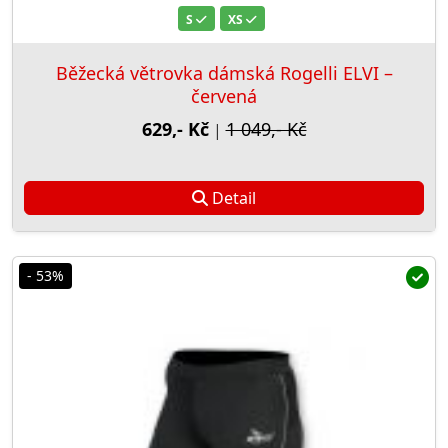
S
XS
Běžecká větrovka dámská Rogelli ELVI –
červená
629,- Kč
1 049,- Kč
|
Detail
- 53%