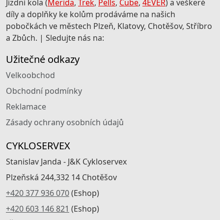
Jízdní kola (
Merida
,
Trek
,
Pells
,
Cube
,
4EVER
) a veškeré
díly a doplňky ke kolům prodáváme na našich
pobočkách ve městech Plzeň, Klatovy, Chotěšov, Stříbro
a Zbůch. | Sledujte nás na:
Užitečné odkazy
Velkoobchod
Obchodní podmínky
Reklamace
Zásady ochrany osobních údajů
CYKLOSERVEX
Stanislav Janda - J&K Cykloservex
Plzeňská 244,332 14 Chotěšov
+420 377 936 070
(Eshop)
+420 603 146 821
(Eshop)