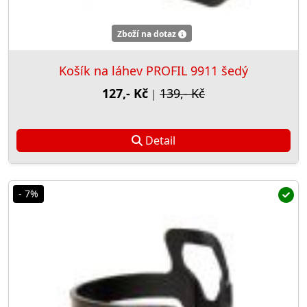
Zboží na dotaz
Košík na láhev PROFIL 9911 šedý
127,- Kč
139,- Kč
|
Detail
- 7%