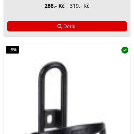
288,- Kč
319,- Kč
|
Detail
- 8%