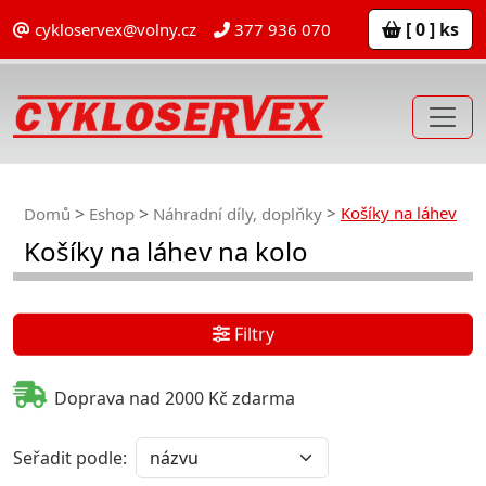
[ 0 ] ks
cykloservex@volny.cz
377 936 070
Košíky na láhev
Domů
Eshop
Náhradní díly, doplňky
Košíky na láhev na kolo
Filtry
Doprava nad 2000 Kč zdarma
Seřadit podle: