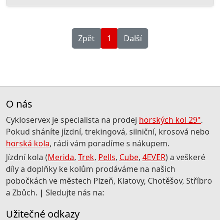
Zpět
1
Další
O nás
Cykloservex je specialista na prodej
horských kol 29"
.
Pokud sháníte jízdní, trekingová, silniční, krosová nebo
horská kola
, rádi vám poradíme s nákupem.
Jízdní kola (
Merida
,
Trek
,
Pells
,
Cube
,
4EVER
) a veškeré
díly a doplňky ke kolům prodáváme na našich
pobočkách ve městech Plzeň, Klatovy, Chotěšov, Stříbro
a Zbůch. | Sledujte nás na:
Užitečné odkazy