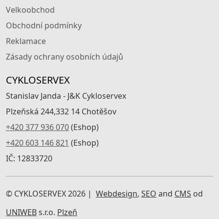
Velkoobchod
Obchodní podmínky
Reklamace
Zásady ochrany osobních údajů
CYKLOSERVEX
Stanislav Janda - J&K Cykloservex
Plzeňská 244,332 14 Chotěšov
+420 377 936 070
(Eshop)
+420 603 146 821
(Eshop)
IČ: 12833720
© CYKLOSERVEX 2026 |
Webdesign
,
SEO
and
CMS
od
UNIWEB
s.r.o.
Plzeň