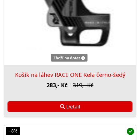
Zboží na dotaz
Košík na láhev RACE ONE Kela černo-šedý
283,- Kč
319,- Kč
|
Detail
- 8%