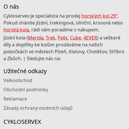
O nás
Cykloservex je specialista na prodej
horských kol 29"
.
Pokud sháníte jízdní, trekingová, silniční, krosová nebo
horská kola
, rádi vám poradíme s nákupem.
Jízdní kola (
Merida
,
Trek
,
Pells
,
Cube
,
4EVER
) a veškeré
díly a doplňky ke kolům prodáváme na našich
pobočkách ve městech Plzeň, Klatovy, Chotěšov, Stříbro
a Zbůch. | Sledujte nás na:
Užitečné odkazy
Velkoobchod
Obchodní podmínky
Reklamace
Zásady ochrany osobních údajů
CYKLOSERVEX