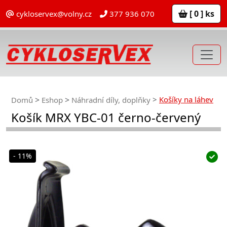
[ 0 ] ks
cykloservex@volny.cz
377 936 070
Košíky na láhev
Domů
Eshop
Náhradní díly, doplňky
Košík MRX YBC-01 černo-červený
- 11%