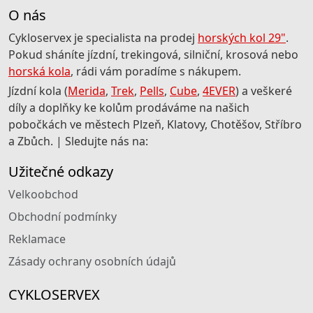
O nás
Cykloservex je specialista na prodej
horských kol 29"
.
Pokud sháníte jízdní, trekingová, silniční, krosová nebo
horská kola
, rádi vám poradíme s nákupem.
Jízdní kola (
Merida
,
Trek
,
Pells
,
Cube
,
4EVER
) a veškeré
díly a doplňky ke kolům prodáváme na našich
pobočkách ve městech Plzeň, Klatovy, Chotěšov, Stříbro
a Zbůch. | Sledujte nás na:
Užitečné odkazy
Velkoobchod
Obchodní podmínky
Reklamace
Zásady ochrany osobních údajů
CYKLOSERVEX