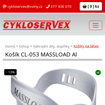
[ 0 ] ks
cykloservex@volny.cz
377 936 070
Košíky na láhev
Domů
Eshop
Náhradní díly, doplňky
Košík CL-053 MASSLOAD Al
- 13%