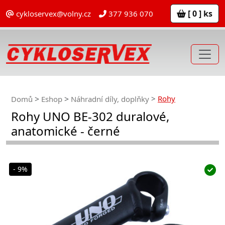
[ 0 ] ks
cykloservex@volny.cz
377 936 070
Rohy
Domů
Eshop
Náhradní díly, doplňky
Rohy UNO BE-302 duralové,
anatomické - černé
- 9%