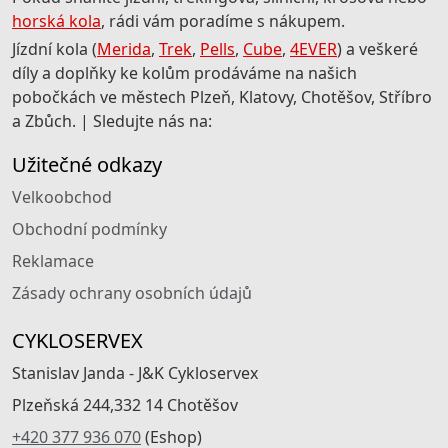
horská kola
, rádi vám poradíme s nákupem.
Jízdní kola (
Merida
,
Trek
,
Pells
,
Cube
,
4EVER
) a veškeré
díly a doplňky ke kolům prodáváme na našich
pobočkách ve městech Plzeň, Klatovy, Chotěšov, Stříbro
a Zbůch. | Sledujte nás na:
Užitečné odkazy
Velkoobchod
Obchodní podmínky
Reklamace
Zásady ochrany osobních údajů
CYKLOSERVEX
Stanislav Janda - J&K Cykloservex
Plzeňská 244,332 14 Chotěšov
+420 377 936 070
(Eshop)