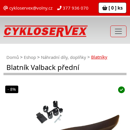
[ 0 ] ks
cykloservex@volny.cz
377 936 070
Blatníky
Domů
Eshop
Náhradní díly, doplňky
Blatník Valback přední
- 8%