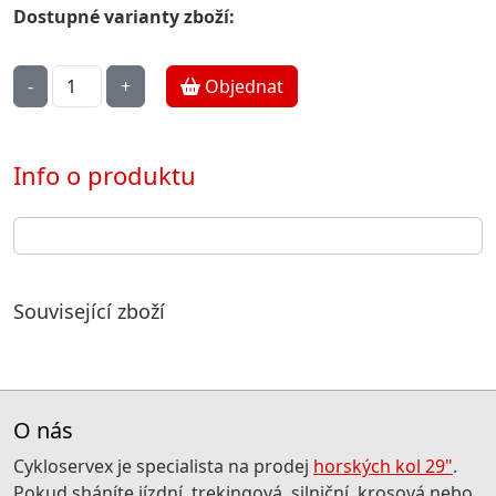
Dostupné varianty zboží:
Objednat
Info o produktu
Související zboží
O nás
Cykloservex je specialista na prodej
horských kol 29"
.
Pokud sháníte jízdní, trekingová, silniční, krosová nebo