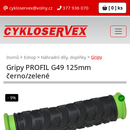
[ 0 ] ks
cykloservex@volny.cz
377 936 070
Gripy
Domů
Eshop
Náhradní díly, doplňky
Gripy PROFIL G49 125mm
černo/zelené
- 9%