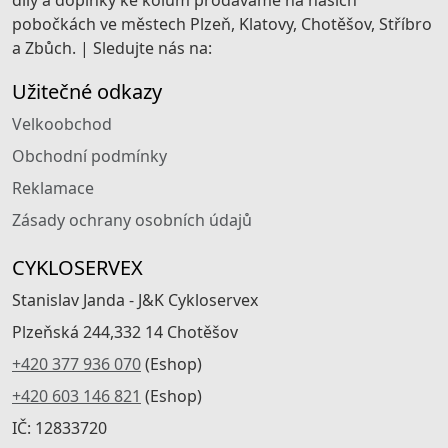
díly a doplňky ke kolům prodáváme na našich
pobočkách ve městech Plzeň, Klatovy, Chotěšov, Stříbro
a Zbůch. | Sledujte nás na:
Užitečné odkazy
Velkoobchod
Obchodní podmínky
Reklamace
Zásady ochrany osobních údajů
CYKLOSERVEX
Stanislav Janda - J&K Cykloservex
Plzeňská 244,332 14 Chotěšov
+420 377 936 070
(Eshop)
+420 603 146 821
(Eshop)
IČ: 12833720