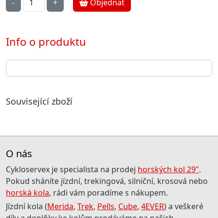
Objednat
Info o produktu
Související zboží
O nás
Cykloservex je specialista na prodej
horských kol 29"
.
Pokud sháníte jízdní, trekingová, silniční, krosová nebo
horská kola
, rádi vám poradíme s nákupem.
Jízdní kola (
Merida
,
Trek
,
Pells
,
Cube
,
4EVER
) a veškeré