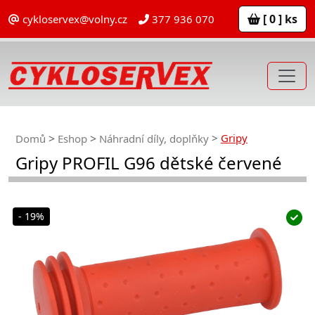
[ 0 ] ks
cykloservex@volny.cz
377 936 070
Gripy
Domů
Eshop
Náhradní díly, doplňky
Gripy PROFIL G96 dětské červené
- 19%