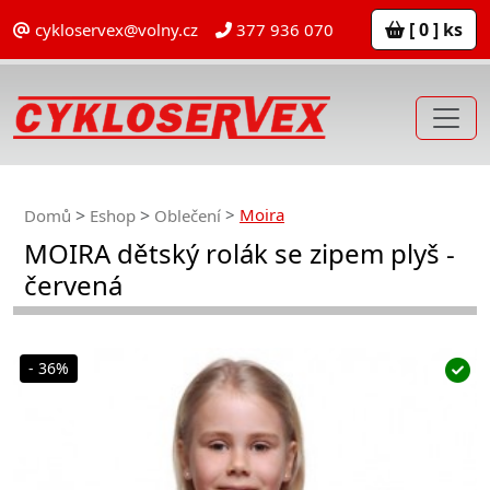
[ 0 ] ks
cykloservex@volny.cz
377 936 070
Moira
Domů
Eshop
Oblečení
MOIRA dětský rolák se zipem plyš -
červená
- 36%