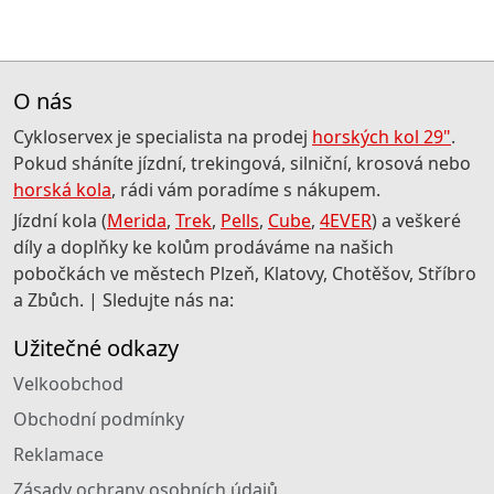
O nás
Cykloservex je specialista na prodej
horských kol 29"
.
Pokud sháníte jízdní, trekingová, silniční, krosová nebo
horská kola
, rádi vám poradíme s nákupem.
Jízdní kola (
Merida
,
Trek
,
Pells
,
Cube
,
4EVER
) a veškeré
díly a doplňky ke kolům prodáváme na našich
pobočkách ve městech Plzeň, Klatovy, Chotěšov, Stříbro
a Zbůch. | Sledujte nás na:
Užitečné odkazy
Velkoobchod
Obchodní podmínky
Reklamace
Zásady ochrany osobních údajů