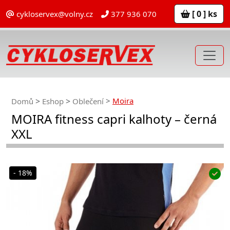
[ 0 ] ks
cykloservex@volny.cz
377 936 070
Moira
Domů
Eshop
Oblečení
MOIRA fitness capri kalhoty – černá
XXL
- 18%