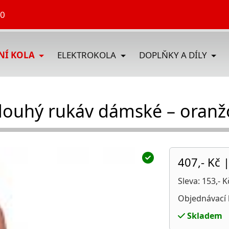
70
DNÍ KOLA
ELEKTROKOLA
DOPLŇKY A DÍLY
louhý rukáv dámské – oranž
407,- Kč
Sleva: 153,- K
Objednávací 
Skladem