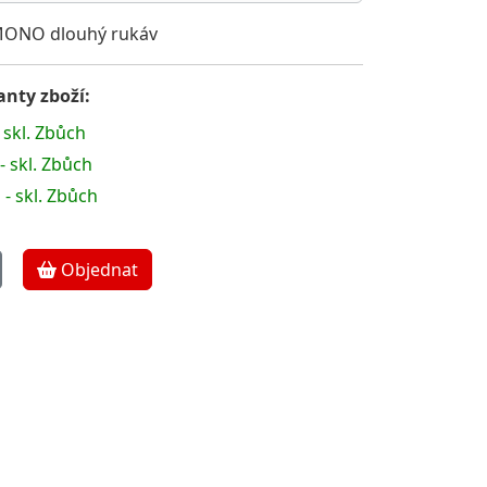
MONO dlouhý rukáv
nty zboží:
 skl. Zbůch
- skl. Zbůch
- skl. Zbůch
Objednat