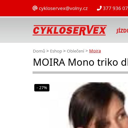
cykloservex@volny.cz
377 936 0
JÍZ
Moira
Domů
Eshop
Oblečení
MOIRA Mono triko d
- 27%