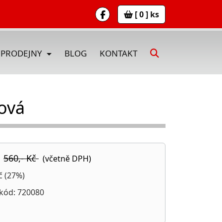
[ 0 ] ks
PRODEJNY
BLOG
KONTAKT
ová
|
560,- Kč
(včetně DPH)
č (27%)
kód: 720080