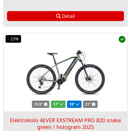
Detail
- 23%
15.5"
17"
19"
21"
Elektrokolo 4EVER EXSTREAM PRO 820 snake
green / hologram 2025