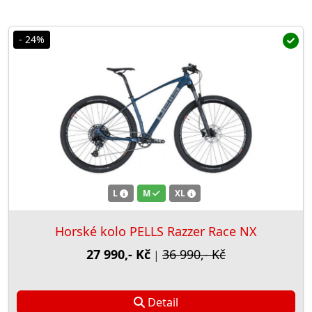
- 24%
L
M
XL
Horské kolo PELLS Razzer Race NX
27 990,- Kč
36 990,- Kč
|
Detail