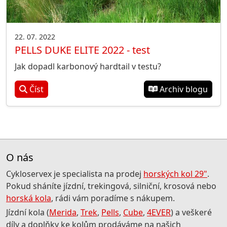
22. 07. 2022
PELLS DUKE ELITE 2022 - test
Jak dopadl karbonový hardtail v testu?
Číst
Archiv blogu
O nás
Cykloservex je specialista na prodej
horských kol 29"
.
Pokud sháníte jízdní, trekingová, silniční, krosová nebo
horská kola
, rádi vám poradíme s nákupem.
Jízdní kola (
Merida
,
Trek
,
Pells
,
Cube
,
4EVER
) a veškeré
díly a doplňky ke kolům prodáváme na našich