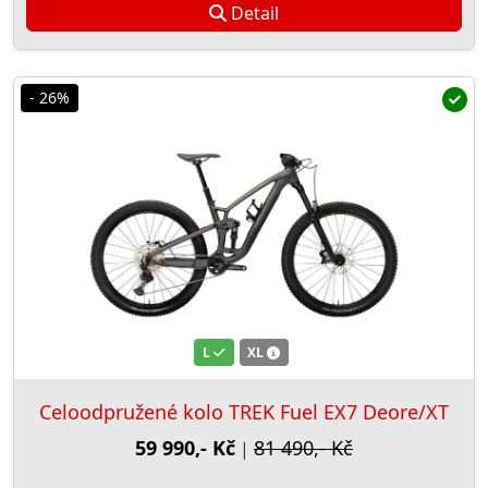
Detail
- 26%
L
XL
Celoodpružené kolo TREK Fuel EX7 Deore/XT
59 990,- Kč
81 490,- Kč
|