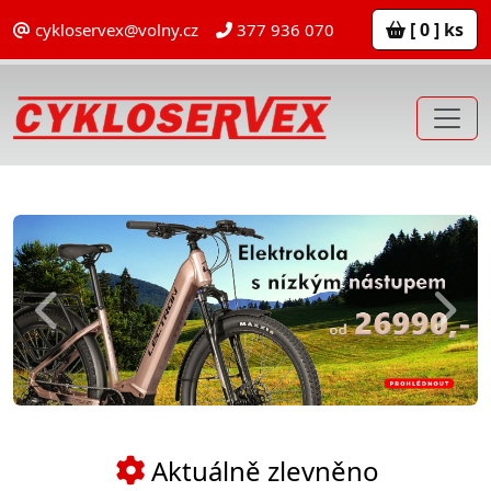
[ 0 ] ks
cykloservex@volny.cz
377 936 070
Previous
Next
Aktuálně zlevněno