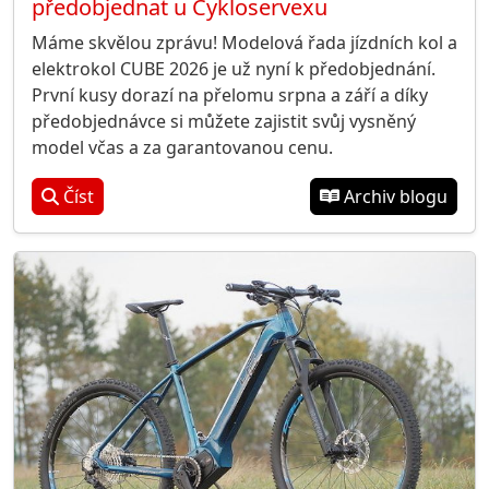
předobjednat u Cykloservexu
Máme skvělou zprávu! Modelová řada jízdních kol a
elektrokol CUBE 2026 je už nyní k předobjednání.
První kusy dorazí na přelomu srpna a září a díky
předobjednávce si můžete zajistit svůj vysněný
model včas a za garantovanou cenu.
Číst
Archiv blogu