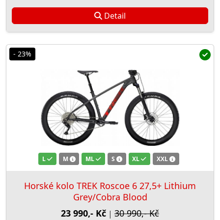
Detail
- 23%
L
M
ML
S
XL
XXL
Horské kolo TREK Roscoe 6 27,5+ Lithium
Grey/Cobra Blood
23 990,- Kč
30 990,- Kč
|