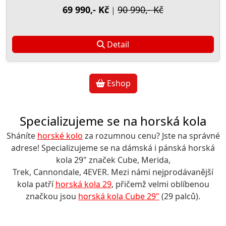
69 990,- Kč
90 990,- Kč
|
Detail
Eshop
Specializujeme se na horská kola
Sháníte
horské kolo
za rozumnou cenu? Jste na správné
adrese! Specializujeme se na dámská i pánská horská
kola 29" značek Cube, Merida,
Trek, Cannondale, 4EVER. Mezi námi nejprodávanější
kola patří
horská kola 29
, přičemž velmi oblíbenou
značkou jsou
horská kola Cube 29"
(29 palců).