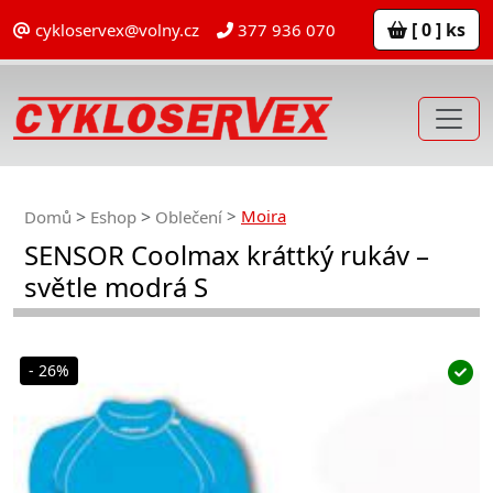
[ 0 ] ks
cykloservex@volny.cz
377 936 070
Moira
Domů
Eshop
Oblečení
SENSOR Coolmax kráttký rukáv –
světle modrá S
- 26%