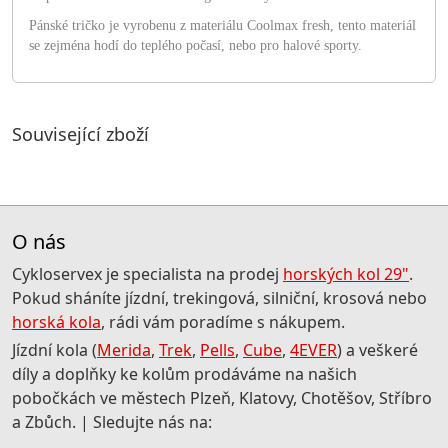
Pánské tričko je vyrobenu z materiálu Coolmax fresh, tento materiál
se zejména hodí do teplého počasí, nebo pro halové sporty.
Související zboží
O nás
Cykloservex je specialista na prodej
horských kol 29"
.
Pokud sháníte jízdní, trekingová, silniční, krosová nebo
horská kola
, rádi vám poradíme s nákupem.
Jízdní kola (
Merida
,
Trek
,
Pells
,
Cube
,
4EVER
) a veškeré
díly a doplňky ke kolům prodáváme na našich
pobočkách ve městech Plzeň, Klatovy, Chotěšov, Stříbro
a Zbůch. | Sledujte nás na: