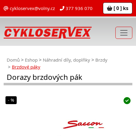
[ 0 ] ks
cykloservex@volny.cz
377 936 070
Domů
Eshop
Náhradní díly, doplňky
Brzdy
Brzdové páky
Dorazy brzdových pák
- %