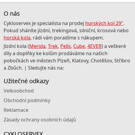
O nás
Cykloservex je specialista na prodej
horských kol 29"
.
Pokud sháníte jízdní, trekingová, silniční, krosová nebo
horská kola
, rádi vám poradíme s nákupem.
Jízdní kola (
Merida
,
Trek
,
Pells
,
Cube
,
4EVER
) a veškeré
díly a doplňky ke kolům prodáváme na našich
pobočkách ve městech Plzeň, Klatovy, Chotěšov, Stříbro
a Zbůch. | Sledujte nás na:
Užitečné odkazy
Velkoobchod
Obchodní podmínky
Reklamace
Zásady ochrany osobních údajů
CYKLOSERVEX