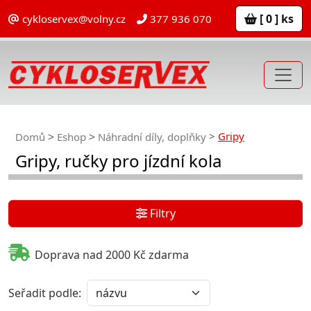
[ 0 ] ks
cykloservex@volny.cz
377 936 070
Gripy
Domů
Eshop
Náhradní díly, doplňky
Gripy, ručky pro jízdní kola
Filtry
Doprava nad 2000 Kč zdarma
Seřadit podle: