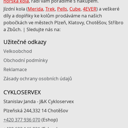
horská kola
, rádi vám poradíme s nákupem.
Jízdní kola (
Merida
,
Trek
,
Pells
,
Cube
,
4EVER
) a veškeré
díly a doplňky ke kolům prodáváme na našich
pobočkách ve městech Plzeň, Klatovy, Chotěšov, Stříbro
a Zbůch. | Sledujte nás na:
Užitečné odkazy
Velkoobchod
Obchodní podmínky
Reklamace
Zásady ochrany osobních údajů
CYKLOSERVEX
Stanislav Janda - J&K Cykloservex
Plzeňská 244,332 14 Chotěšov
+420 377 936 070
(Eshop)