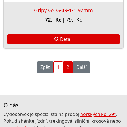
Gripy GS G-49-1-1 92mm
72,- Kč
79,- Kč
|
Detail
Zpět
1
2
Další
O nás
Cykloservex je specialista na prodej
horských kol 29"
.
Pokud sháníte jízdní, trekingová, silniční, krosová nebo