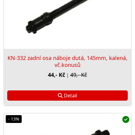
KN-332 zadní osa náboje dutá, 145mm, kalená,
vč.konusů
44,- Kč
49,- Kč
|
Detail
- 13%