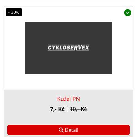
- 30%
Kužel PN
7,- Kč
10,- Kč
|
Detail