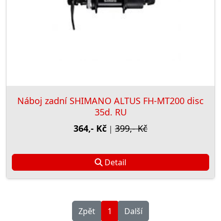
Náboj zadní SHIMANO ALTUS FH-MT200 disc
35d. RU
364,- Kč
399,- Kč
|
Detail
Zpět
1
Další