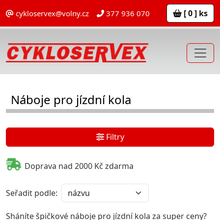
[ 0 ] ks
cykloservex@volny.cz
377 936 070
Náboje pro jízdní kola
Filtry
Doprava nad 2000 Kč zdarma
Seřadit podle:
Sháníte špičkové náboje pro jízdní kola za super ceny?