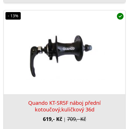
- 13%
Quando KT-SR5F náboj přední
kotoučový,kuličkový 36d
619,- Kč
709,- Kč
|