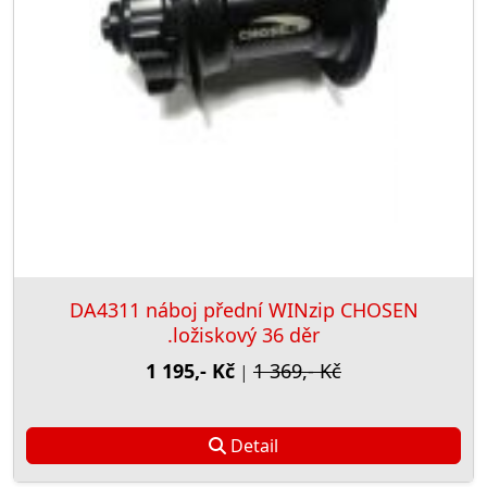
DA4311 náboj přední WINzip CHOSEN
.ložiskový 36 děr
1 195,- Kč
1 369,- Kč
|
Detail