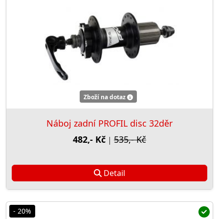
Zboží na dotaz
Náboj zadní PROFIL disc 32děr
482,- Kč
535,- Kč
|
Detail
- 20%