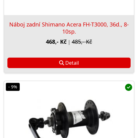
Náboj zadní Shimano Acera FH-T3000, 36d., 8-
10sp.
468,- Kč
485,- Kč
|
Detail
- 9%