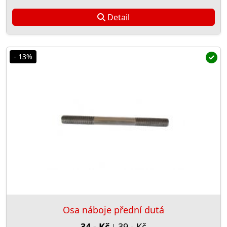
Detail
- 13%
Osa náboje přední dutá
34,- Kč
39,- Kč