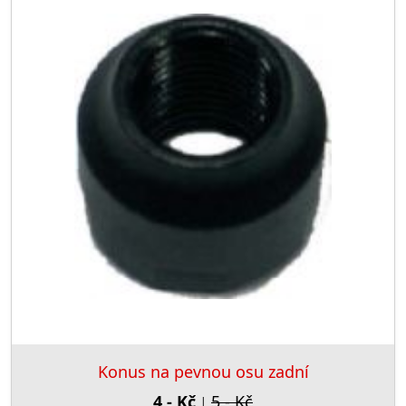
Konus na pevnou osu zadní
4,- Kč
5,- Kč
|