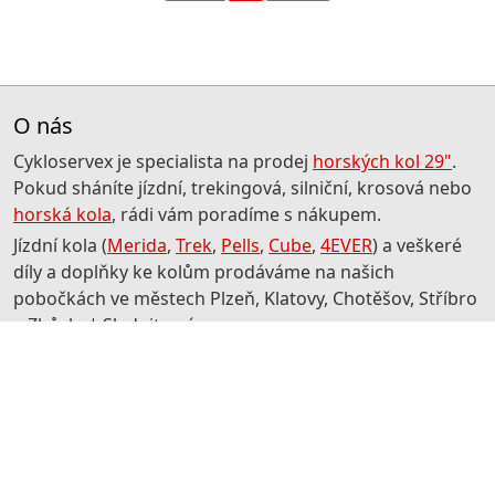
O nás
Cykloservex je specialista na prodej
horských kol 29"
.
Pokud sháníte jízdní, trekingová, silniční, krosová nebo
horská kola
, rádi vám poradíme s nákupem.
Jízdní kola (
Merida
,
Trek
,
Pells
,
Cube
,
4EVER
) a veškeré
díly a doplňky ke kolům prodáváme na našich
pobočkách ve městech Plzeň, Klatovy, Chotěšov, Stříbro
a Zbůch. | Sledujte nás na:
Užitečné odkazy
Velkoobchod
Obchodní podmínky
Reklamace