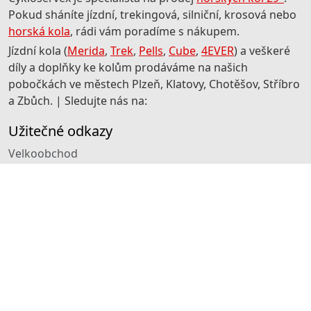
Pokud sháníte jízdní, trekingová, silniční, krosová nebo
horská kola
, rádi vám poradíme s nákupem.
Jízdní kola (
Merida
,
Trek
,
Pells
,
Cube
,
4EVER
) a veškeré
díly a doplňky ke kolům prodáváme na našich
pobočkách ve městech Plzeň, Klatovy, Chotěšov, Stříbro
a Zbůch. | Sledujte nás na:
Užitečné odkazy
Velkoobchod
Obchodní podmínky
Reklamace
Zásady ochrany osobních údajů
CYKLOSERVEX
Stanislav Janda - J&K Cykloservex
Plzeňská 244,332 14 Chotěšov