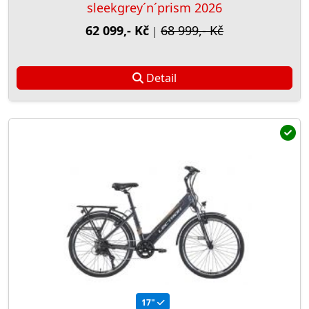
sleekgrey´n´prism 2026
62 099,- Kč
68 999,- Kč
|
Detail
17"