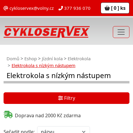
[ 0 ] ks
cykloservex@volny.cz
377 936 070
Domů
Eshop
Jízdní kola
Elektrokola
Elektrokola s nízkým nástupem
Elektrokola s nízkým nástupem
Filtry
Doprava nad 2000 Kč zdarma
Seřadit podle: