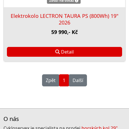
Zboží na dotaz
Elektrokolo LECTRON TAURA PS (800Wh) 19"
2026
59 990,- Kč
Detail
Zpět
1
Další
O nás
Cykloservex je specialista na prodej
horských kol 29"
.