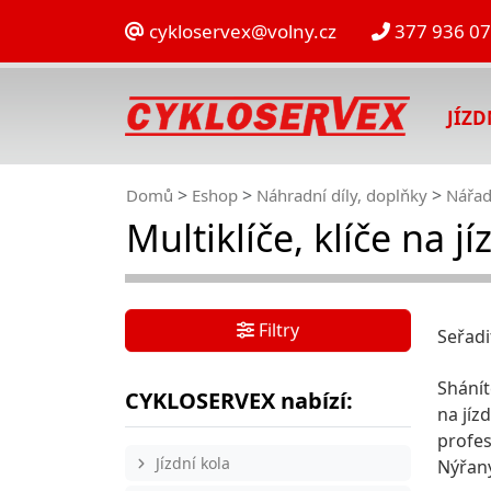
cykloservex@volny.cz
377 936 0
JÍZ
Domů
Eshop
Náhradní díly, doplňky
Nářad
Multiklíče, klíče na jí
Filtry
Seřadi
Shánít
CYKLOSERVEX nabízí:
na jíz
profes
Jízdní kola
Nýřany