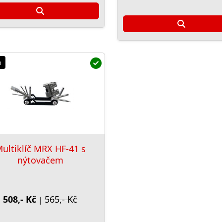
%
ultiklíč MRX HF-41 s
nýtovačem
508,- Kč
565,- Kč
|