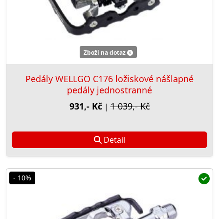
Zboží na dotaz
Pedály WELLGO C176 ložiskové nášlapné
pedály jednostranné
931,- Kč
1 039,- Kč
|
Detail
- 10%