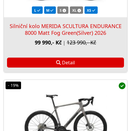
L
M
S
XL
XS
Silniční kolo MERIDA SCULTURA ENDURANCE
8000 Matt Fog Green(Silver) 2026
99 990,- Kč
123 990,- Kč
|
Detail
- 19%