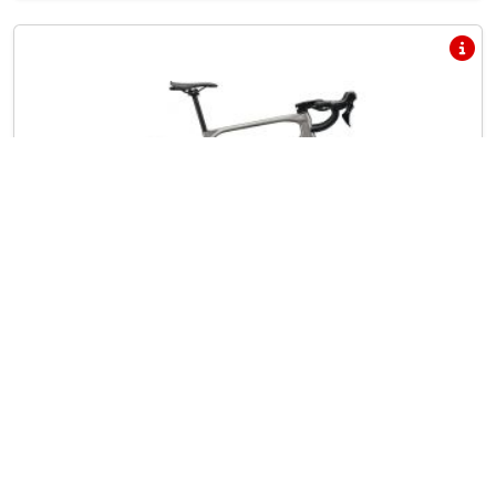
Zboží na dotaz
Silniční kolo MERIDA SCULTURA ENDURANCE
4000 Warm Slate Grey(Black) 2026
49 990,- Kč
58 990,- Kč
|