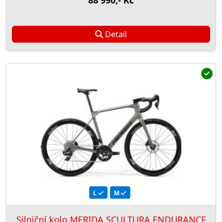
88 990,- Kč
Detail
L
M
Silniční kolo MERIDA SCULTURA ENDURANCE