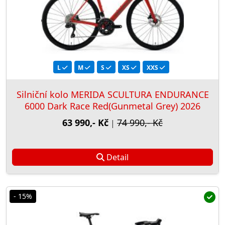
L
M
S
XS
XXS
Silniční kolo MERIDA SCULTURA ENDURANCE
6000 Dark Race Red(Gunmetal Grey) 2026
63 990,- Kč
74 990,- Kč
|
Detail
- 15%