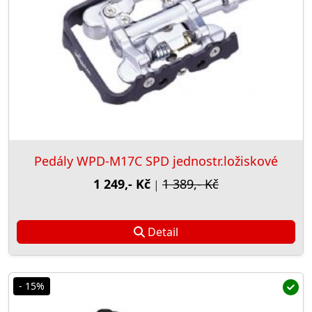
Pedály WPD-M17C SPD jednostr.ložiskové
1 249,- Kč
1 389,- Kč
|
Detail
- 15%