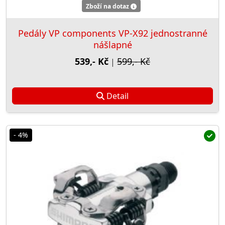
Zboží na dotaz
Pedály VP components VP-X92 jednostranné
nášlapné
539,- Kč
599,- Kč
|
Detail
- 4%