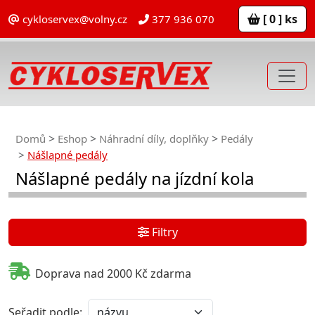
[ 0 ] ks
cykloservex@volny.cz
377 936 070
Domů
Eshop
Náhradní díly, doplňky
Pedály
Nášlapné pedály
Nášlapné pedály na jízdní kola
Filtry
Doprava nad 2000 Kč zdarma
Seřadit podle: