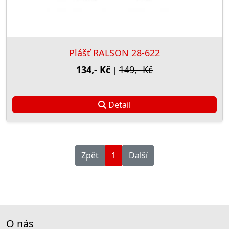
Plášť RALSON 28-622
134,- Kč
149,- Kč
|
Detail
Zpět
1
Další
O nás