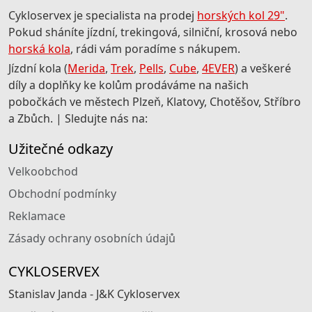
Cykloservex je specialista na prodej
horských kol 29"
.
Pokud sháníte jízdní, trekingová, silniční, krosová nebo
horská kola
, rádi vám poradíme s nákupem.
Jízdní kola (
Merida
,
Trek
,
Pells
,
Cube
,
4EVER
) a veškeré
díly a doplňky ke kolům prodáváme na našich
pobočkách ve městech Plzeň, Klatovy, Chotěšov, Stříbro
a Zbůch. | Sledujte nás na:
Užitečné odkazy
Velkoobchod
Obchodní podmínky
Reklamace
Zásady ochrany osobních údajů
CYKLOSERVEX
Stanislav Janda - J&K Cykloservex