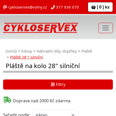
[ 0 ] ks
cykloservex@volny.cz
377 936 070
Domů
Eshop
Náhradní díly, doplňky
Pláště
Pláště 28"/ silniční
Pláště na kolo 28" silniční
Filtry
Doprava nad 2000 Kč zdarma
Seřadit podle: