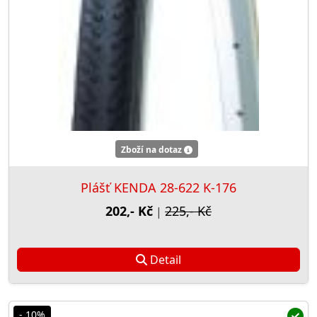
Zboží na dotaz
Plášť KENDA 28-622 K-176
202,- Kč
225,- Kč
|
Detail
- 10%