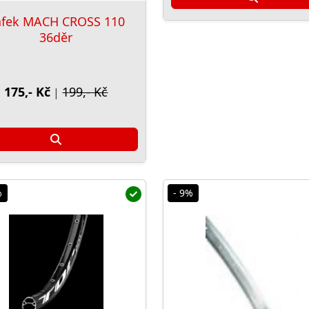
áfek MACH CROSS 110
36děr
175,- Kč
199,- Kč
|
%
- 9%