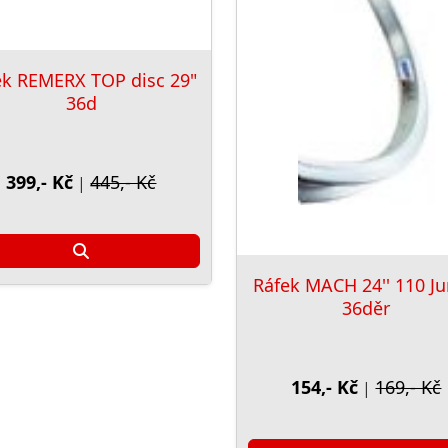
ek REMERX TOP disc 29"
36d
399,- Kč
445,- Kč
|
Ráfek MACH 24'' 110 Ju
36děr
154,- Kč
169,- Kč
|