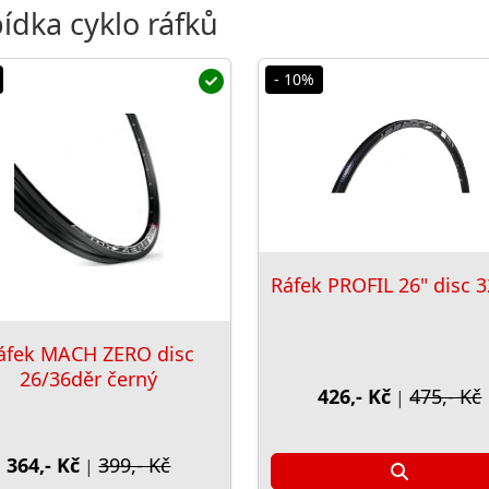
ídka cyklo ráfků
- 10%
Ráfek PROFIL 26" disc 
áfek MACH ZERO disc
26/36děr černý
426,- Kč
475,- Kč
|
364,- Kč
399,- Kč
|