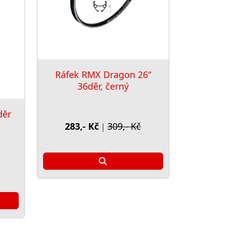
Ráfek RMX Dragon 26“
36děr, černý
děr
283,- Kč
309,- Kč
|