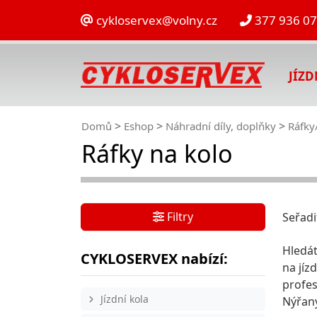
cykloservex@volny.cz
377 936 0
JÍZ
Domů
Eshop
Náhradní díly, doplňky
Ráfky
Ráfky na kolo
Filtry
Seřadi
Hledát
CYKLOSERVEX nabízí:
na jíz
profes
Jízdní kola
Nýřany