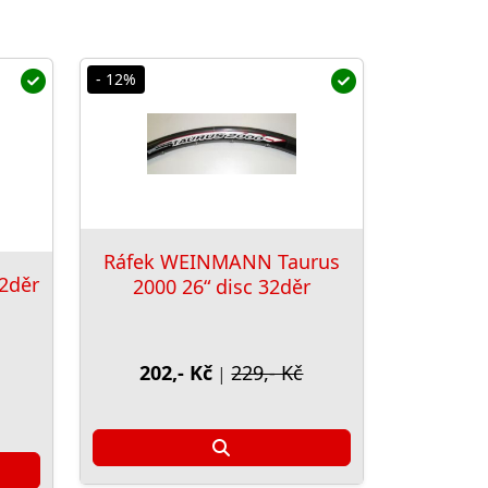
- 12%
Ráfek WEINMANN Taurus
32děr
2000 26“ disc 32děr
202,- Kč
229,- Kč
|