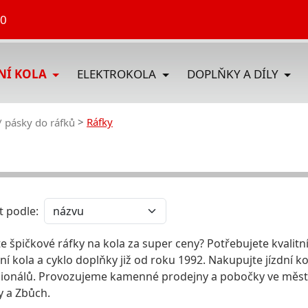
70
DNÍ KOLA
ELEKTROKOLA
DOPLŇKY A DÍLY
Ráfky
/ pásky do ráfků
t podle:
e špičkové ráfky na kola za super ceny? Potřebujete kvalitní 
dní kola a cyklo doplňky již od roku 1992. Nakupujte jízdní ko
ionálů. Provozujeme kamenné prodejny a pobočky ve městec
 a Zbůch.