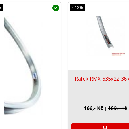
%
- 12%
Ráfek RMX 635x22 36 
166,- Kč
189,- Kč
|