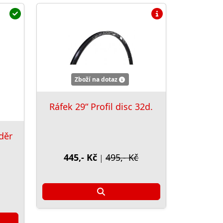
Zboží na dotaz
Ráfek 29“ Profil disc 32d.
děr
445,- Kč
495,- Kč
|