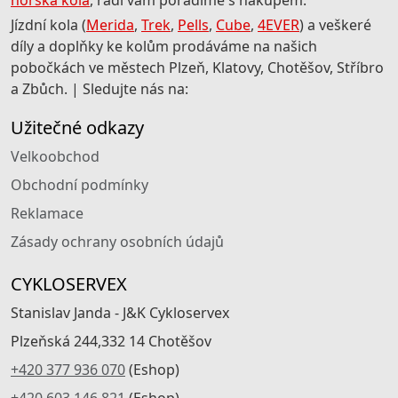
horská kola
, rádi vám poradíme s nákupem.
Jízdní kola (
Merida
,
Trek
,
Pells
,
Cube
,
4EVER
) a veškeré
díly a doplňky ke kolům prodáváme na našich
pobočkách ve městech Plzeň, Klatovy, Chotěšov, Stříbro
a Zbůch. | Sledujte nás na:
Užitečné odkazy
Velkoobchod
Obchodní podmínky
Reklamace
Zásady ochrany osobních údajů
CYKLOSERVEX
Stanislav Janda - J&K Cykloservex
Plzeňská 244,332 14 Chotěšov
+420 377 936 070
(Eshop)