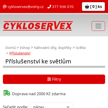
[ 0 ] ks
cykloservex@volny.cz
377 936 070
Domů
Eshop
Náhradní díly, doplňky
Světla
Příslušenství
Příslušenství ke světlům
Filtry
Doprava nad 2000 Kč zdarma
Seřadit podle: