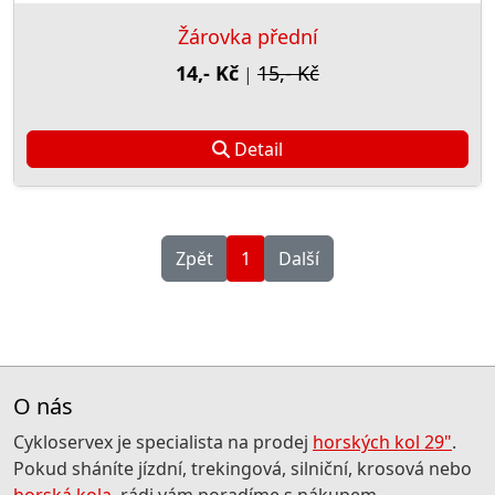
Žárovka přední
14,- Kč
15,- Kč
|
Detail
Zpět
1
Další
O nás
Cykloservex je specialista na prodej
horských kol 29"
.
Pokud sháníte jízdní, trekingová, silniční, krosová nebo