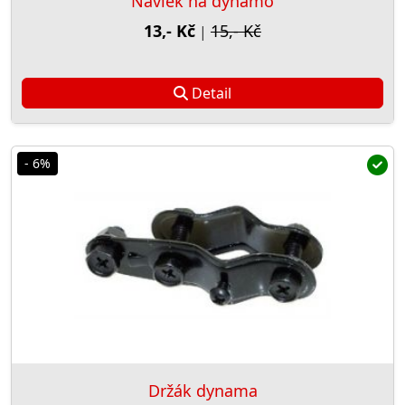
Návlek na dynamo
13,- Kč
15,- Kč
|
Detail
- 6%
Držák dynama